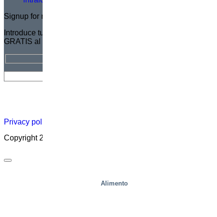
Signup for newsletter
Introduce tu dirección de correo electrónico para suscribirte
GRATIS al Boletín de Marco
Hoja
Carreras
Acerca
Certificado
Distribuidor
informativa
profesionales
de
Privacy policy
|
Cookies
|
Sales conditions
|
Code of Conduct
Copyright 2026 ©
Marco – a SIGI brand
Alimento