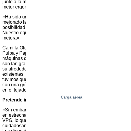
junto a la mejora de la seguridad, también tenemos una
mejor ergonomía».
«Ha sido un
proyecto
duro», afirma. «Pero ahora que hemos
mejorado la seguridad, estamos empezando a estudiar la
posibilidad de aumentar la velocidad de la plataforma.
Nuestro equipo ya está identificando posibles áreas de
mejora».
Camilla Olofsson es Directora de Proyectos de Servicios de
Pulpa y Papel en Andritz (Växjö, Suecia), fabricante de las
máquinas de secado de pulpa. «Estas enormes máquinas
son tan grandes que normalmente se construye un edificio a
su alrededor, en lugar de alojarlas en las instalaciones
existentes. El espacio siempre es un reto. En este caso,
tuvimos que instalar las nuevas plataformas de servicio VPG
con una grúa especial, ¡y a través de un agujero provisional
en el tejado!».
Carga aérea
Pretende implantarse en todo el mundo
«Sin embargo, todo ha merecido la pena. Hemos trabajado
en estrecha colaboración con Christer Martinelle, KAM de
VPG, lo que nos ha permitido colocar barreras y puertas
cuidadosamente pensadas y colocadas en las plataformas.
Los dispositivos sólo se abren cuando es seguro, lo que ha