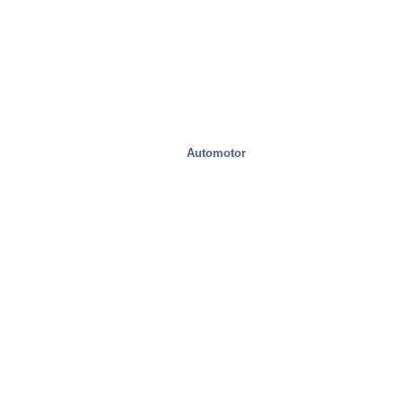
Automotor
fábricas de acero