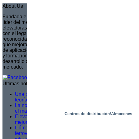
About Us
Fundada en 1935 en Suecia, Marco se ha convertido en el
líder del mercado europeo en la creación de plataformas
elevadoras de tijera totalmente personalizadas. Continuando
con el legado de su fundador, Sven Marcusson, Marco es
reconocida por ofrecer soluciones innovadoras y resolutivas
que mejoran la seguridad y la eficiencia en una amplia gama
de aplicaciones. La marca está comprometida con la gestión
y formación de una red de distribuidores, asegurando que el
desarrollo de productos se alinee con las necesidades del
mercado.
Últimas noticias
Una buena formación en servicio no se basa en la
teoría, sino en lo que ocurre sobre el terreno
La norma EN 1570-1:2024 pasa a ser obligatoria para
el marcado CE: lo que necesita saber
Centros de distribución/Almacenes
Elevación más inteligente, trabajo más seguro: una
mejora logística en Dagab
Cómo las plataformas inteligentes de picking
ferroviario resuelven los principales retos
intralogísticos