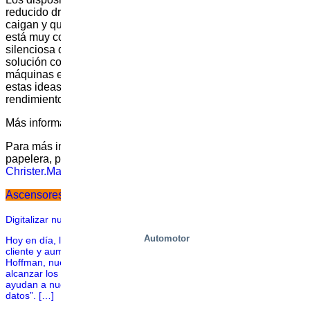
reducido drásticamente el riesgo de que los trabajadores se
caigan y queden atrapados o aplastados. Nuestro cliente
está muy contento con la solución segura, precisa y
silenciosa de VPG, y yo también». Para Andritz, esta
solución concreta es sólo el principio. «Tenemos otras 60
máquinas en todo el mundo en las que podemos aplicar
estas ideas y marcar realmente la diferencia en seguridad y
rendimiento para nuestros clientes», concluye Camilla.
Más información sobre
Andritz
y
Ahlstrom-Munksjö
.
Para más información sobre la seguridad en la industria
papelera, póngase en contacto con Christer Martinelle, VPG:
Christer.Martinelle@vpgab.com
+46 (0)11 36 87 56
Ascensores accionados por mástil
Digitalizar nuestro negocio te aporta ahorro y eficacia
Automotor
Hoy en día, los macrodatos son la clave para mejorar el servicio al
cliente y aumentar la calidad de los productos. Pero como dice My
Hoffman, nuestro Director de Atención al Cliente: “Sólo podemos
alcanzar los niveles que nos proponemos, las cosas que realmente
ayudan a nuestros clientes, cuando tenemos pleno control sobre los
datos”. […]