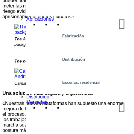
pueden transportar hasta seis personas. Antes había que
meter las manos en la máquina para coger la pulpa, con el
riesgo evidente de sufrir lesiones por aplastamiento o
aprisionamiento por los cilindros».
Aplicaciones
Fabricación
The Andritz airdryer with new platform in the
background
Distribución
The new service platform for safety
Escenas, residencial
Camilla Olofsson, Pulp&Paper services, Andritz
Una solución más segura y ergonómica
Distribuidor
Mercados
«Nuestras nuevas plataformas han supuesto una enorme
mejora de la seguridad. En primer lugar, permiten mecanizar
el proceso, lo que elimina los evidentes riesgos físicos para
los trabajadores. En segundo lugar, estas plataformas de
marcha suave ofrecen más espacio para trabajar, y con una
postura más estable y erguida», continúa Henrik. «Así que,