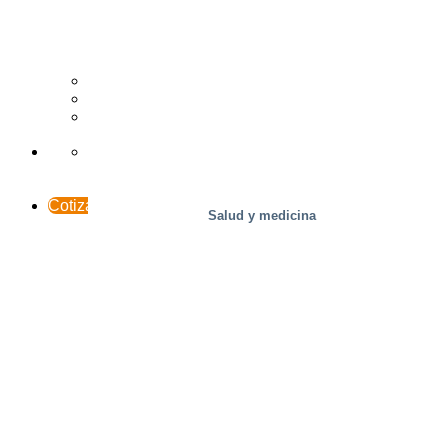
Madera
Casos prácticos
Soporte y contacto
INTERACCESO
Cotización
Salud y medicina