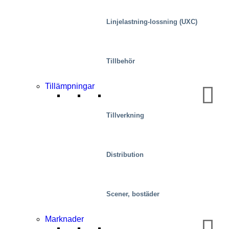
Linjelastning-lossning (UXC)
Tillbehör
Tillämpningar
Tillverkning
Speciallösningar
Distribution
Scener, bostäder
Marknader