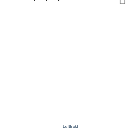
Stålverk
Luftfrakt