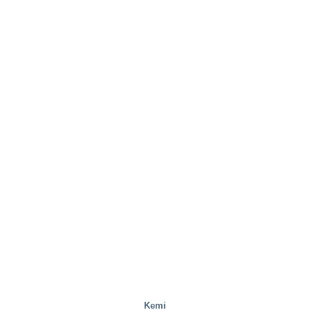
Avfallshantering
Kemi