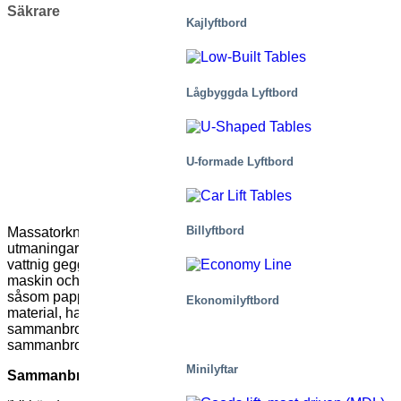
Säkrare
Kajlyftbord
Lågbyggda Lyftbord
U-formade Lyftbord
Billyftbord
Massatorkning för höga volymer är en av de tuffaste
utmaningarna en produktionschef kan möta. Massan – en
vattnig gegga – går in i ena änden av en stor, varm, bullrig
maskin och kommer ut i andra änden som en ren produkt
såsom papper. Kombinationen av ett ömtåligt biologiskt
Ekonomilyftbord
material, hastighet, fukt och värme är grunden för ett
sammanbrott, som bara väntar på att hända. Och när ett
sammanbrott inträffar blir den förlorade produktionen dyrbar.
Minilyftar
Sammanbrott kostar mer än 20,000 Euro per timme