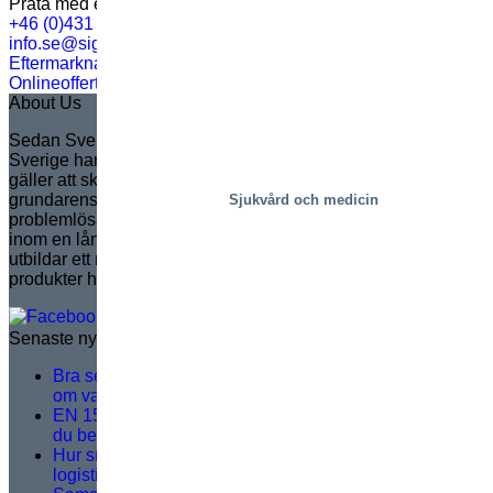
Prata med en expert
+46 (0)431 44 93 00
info.se@sigi.com
Eftermarknadssupport
Onlineoffert
About Us
Sedan Sven Marcusson grundade Marco i Sverige år 1935 i
Sverige har Marco blivit marknadsledande i Europa när det
gäller att skapa kundanpassade saxlyftar. Helt i linje med
grundarens arv är Marco känt för att leverera innovativa,
Sjukvård och medicin
problemlösande lösningar som ökar säkerhet och effektivitet
inom en lång rad applikationer. Varumärket hanterar och
utbildar ett nätverk av distributörer, för att säkerställa
produkter helt i linje med marknadens behov.
Senaste nytt
Bra serviceträning handlar inte om teori – det handlar
om vad som händer på plats
EN 1570-1:2024 blir obligatorisk för CE-märkning – vad
du behöver veta
Hur smarta rälsbundna plockplattformar löser viktiga
logistikutmaningar