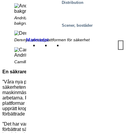
Distribution
Andritz-lufttorken med den nya plattformen i
bakgrunden
Scener, bostäder
Marknader
Den nya serviceplattformen för säkerhet
Camilla Olofsson, Massa- och papperstjänster, Andritz
En säkrare och mer ergonomisk lösning
”Våra nya plattformar har inneburit en enorm förbättring av
säkerheten. För det första, tillåter de att processen kan göras
maskinmässig, vilket eliminerar uppenbara fysiska risker för
arbetarna. För det andra, ger dessa väl fungerande
plattformar större utrymme att arbeta i och med en stabilare
upprätt kroppshållning”, fortsätter Henrik. ”Så förutom den
förbättrade säkerheten, så får vi även bättre ergonomi”.
”Det har varit ett tufft projekt”, säger han. ”Men när vi nu har
förbättrat säkerheten, så börjar vi titta på att öka plattformens