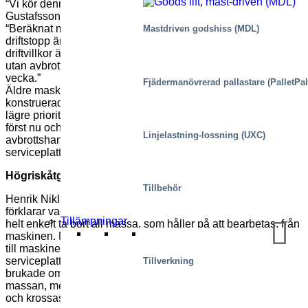
“Vi kör denna process med 25-28 ton/timme”, säger Ludwig
Gustafsson, underhållsingenjör på Ahlström-Munksjö.
“Beräknat med 2 500 Euro per ton, så betyder det att ett
Mastdriven godshiss (MDL)
driftstopp är mycket kostsamt. Men med våra material och
driftvillkor är det nästan oundvikligt. Vi kan köra i månader
utan avbrott och plötsligt drabbas av två stopp under samma
vecka.”
Fjädermanövrerad pallastare (PalletPal
Äldre maskiner – där vissa kan ha varit igång i 30 år –
konstruerades under en tidsperiod när säkerhet hade en
lägre prioritet än produktivitet. ”Säkerhet på riktigt kommer
först nu och det är vårt fokus, när vi gör förbättringar i vår
Linjelastning-lossning (UXC)
avbrottshantering. Det är där våra nya VPG-
serviceplattformar kommer in i bilden”, säger Ludwig.
Högriskåtgärder
Tillbehör
Henrik Niklasson, driftsingenjör vid Aspabruks anläggning,
förklarar vad som händer när det sker ett avbrott: ”Man måste
Tillämpningar
helt enkelt ta bort all massa, som håller på att bearbetas, från
maskinen. Massalinjen är 3,5 meter bred, så bara åtkomsten
till maskinen är ett stort problem. Vi använder flyttbara
serviceplattformar som kan bära upp till sex personer. Jobbet
Tillverkning
brukade omfatta att nå in i maskinen för att gripa tag i
massan, med den uppenbara risken för skador från att fastna
och krossas av cylindrarna”.