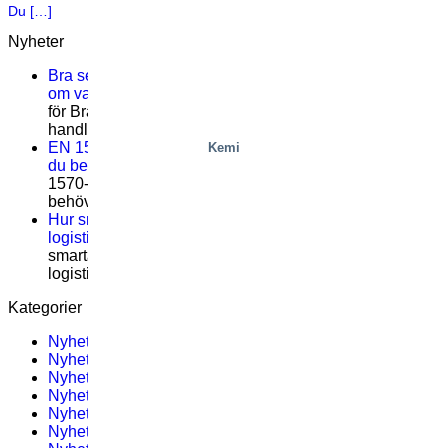
Du […]
Nyheter
Bra serviceträning handlar inte om teori – det handlar
om vad som händer på plats
Kommentarer inaktiverade
för Bra serviceträning handlar inte om teori – det
handlar om vad som händer på plats
EN 1570-1:2024 blir obligatorisk för CE-märkning – vad
Kemi
du behöver veta
Kommentarer inaktiverade
för EN
1570-1:2024 blir obligatorisk för CE-märkning – vad du
behöver veta
Hur smarta rälsbundna plockplattformar löser viktiga
logistikutmaningar
Kommentarer inaktiverade
för Hur
smarta rälsbundna plockplattformar löser viktiga
logistikutmaningar
Kategorier
Nyhetsbrev 3
(2)
Nyhetsbrev #12 – 2019
(1)
Nyhetsbrev #11 – 2021
(1)
Nyhetsbrev #3 – 2023
(1)
Nyhetsbrev 4
(2)
Nyhetsbrev #11 – 2019
(1)