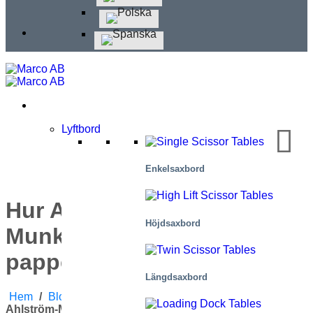
Lyftbord
Enkelsaxbord
Hur Andritz och Ahlström-
Höjdsaxbord
Munksjö gör massa- och
pappersindustrin säkrare
Längdsaxbord
Hem
/
Blogg
/
Tillämpningar
/
Hur Andritz Och
Ahlström-Munksjö Gör Massa- Och Pappersindustrin