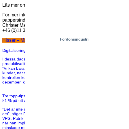
Läs mer om
Andritz
och
Ahlström-Munksjö
.
För mer information om säkerhet för massa- och
pappersindustrin, kontakta vår storkundsansvarige KAM
Christer Martinelle, VPG:
Christer.Martinelle@vpgab.com
+46 (0)11 36 87 56
Fordonsindustri
Hissar – Mastdrivna
Digitalisering av vår verksamhet ger dig besparingar och effektivitet
I dessa dagar är big data nyckeln till bättre kundservice och högre
produktkvalitet. Men som My Hoffman, vår Kundtjänstchef, säger:
”Vi kan bara nå de nivåer vi siktar på, det som verkligen hjälper våra
kunder, när vi har fullständig kontroll över informationen”. Den
kontrollen kommer från vårt nya ERP-system, som kom igång i
december, klart […]
Tre topp-tips tips som skär ner på kvalitetsproblem för lyftbord med
81 % på ett år
”Det är inte misstaget som betyder så mycket, utan hur du åtgärdar
det”, säger Patrik Johansson, som är ansvarig för kravhantering på
VPG. Patrik tillämpade sina tre bästa tips för att förbättra kvaliteten,
när han implementerade VPG:s kravkontrollsystem. Antalet krav
minskade med 81 % på bara ett år. Tips nr 1: Få informationen rätt: