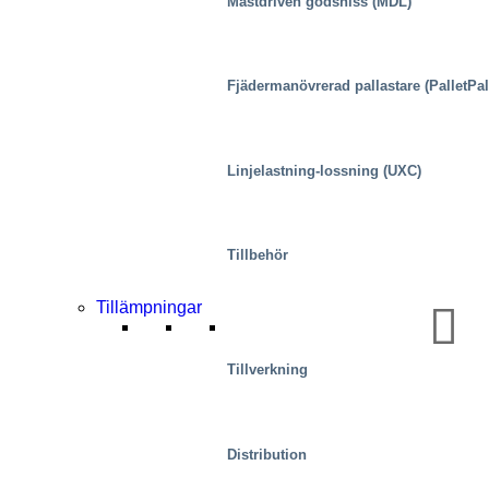
Mastdriven godshiss (MDL)
Fjädermanövrerad pallastare (PalletPal
Linjelastning-lossning (UXC)
Distributionscenter/varulager
Tillbehör
Tillämpningar
Tillverkning
Distribution