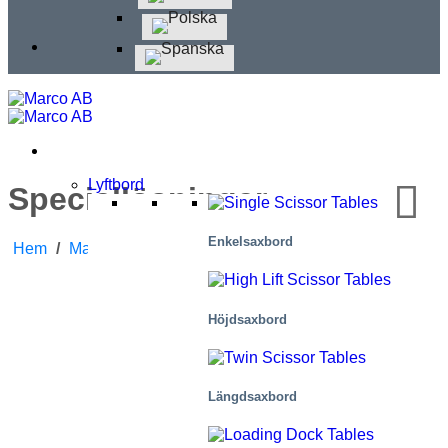
Lyftbord
Speciallösningar
Enkelsaxbord
Hem
/
Marknader
/
Speciallösningar
Höjdsaxbord
Längdsaxbord