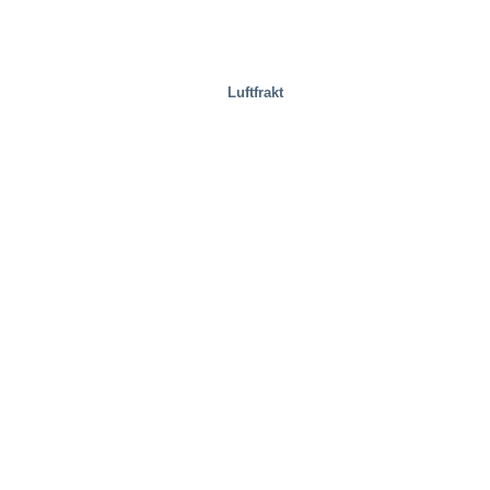
Luftfrakt
Sjukvård och medicin