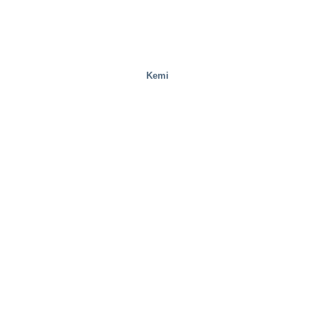
Kemi
Mobilitet/transport