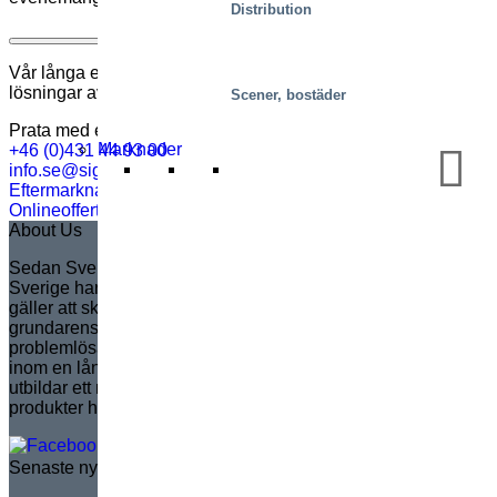
Distribution
Vilka slags speciallösningar erbjuder ni?
Vår långa erfarenhet gör att vi kan ge innovativa och pålitliga
lösningar av alla slag. Våra experter kan
ge råd
.
Scener, bostäder
Prata med en expert
Marknader
+46 (0)431 44 93 00
info.se@sigi.com
Eftermarknadssupport
Onlineoffert
About Us
Sedan Sven Marcusson grundade Marco i Sverige år 1935 i
Sverige har Marco blivit marknadsledande i Europa när det
gäller att skapa kundanpassade saxlyftar. Helt i linje med
grundarens arv är Marco känt för att leverera innovativa,
problemlösande lösningar som ökar säkerhet och effektivitet
inom en lång rad applikationer. Varumärket hanterar och
utbildar ett nätverk av distributörer, för att säkerställa
produkter helt i linje med marknadens behov.
Senaste nytt