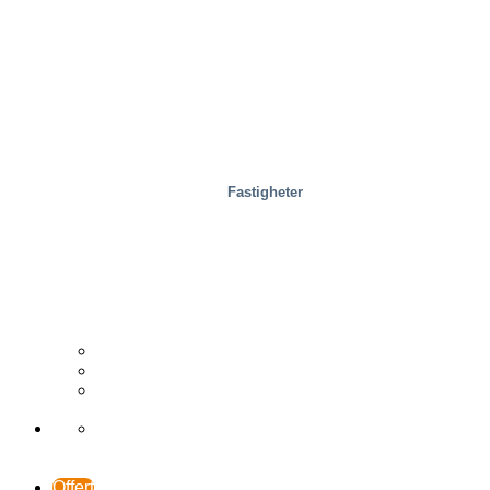
Fastigheter
Trä
Distributör
Fallstudier
Support och kontakt
Offert