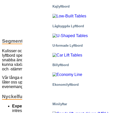
Kajlyftbord
Lågbyggda Lyftbord
Segmentbeskrivning och insikter
U-formade Lyftbord
Kulisser och scener är en särskild tillämpning där våra
lyftbord spelar en nyckelroll i genomförandet av säkra,
snabba ändringar. Föreställningsanläggningar behöver
kunna växla mellan olika evenemang, från aktieägarmöten
Billyftbord
och -stämmor till konserter eller en catwalk.
Vår långa erfarenhet av de mest utmanande tillämpningar
låter oss uppfylla behoven för byggföretag, arkitekter,
Ekonomilyftbord
evenemangsorganisatörer och orkestrarna själv.
Nyckelfunktioner
Minilyftar
Expertis
inom att hantera komplexa projekt med flera
intressenter