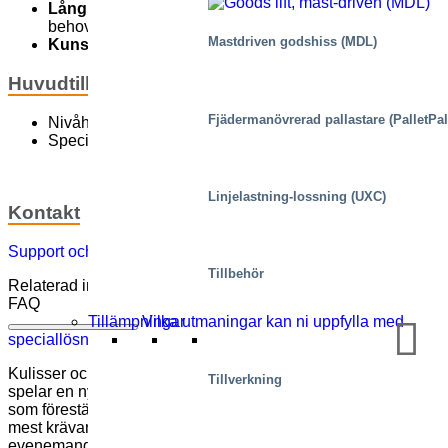
Lång erfarenhet
möjliggör specialanpassning för alla
behov
Mastdriven godshiss (MDL)
Kunskap
inom säkerhet och reglering
Huvudtillämpningar
Fjädermanövrerad pallastare (PalletPal
Nivåhissar
Speciallösningar
Linjelastning-lossning (UXC)
Kontakt
Support och kontakt
Tillbehör
Relaterad information
FAQ
Vilka utmaningar kan ni uppfylla med
Tillämpningar
speciallösningar?
Kulisser och scener är ett bra exempel på hur våra lyftbord
Tillverkning
spelar en nyckelroll för att utföra de säkra, snabba ändringar
som föreställningsanläggningar behöver. Vi kan göra de
mest krävande byggföretag, arkitekter,
evenemangsanordnare och de framträdande själva nöjda.