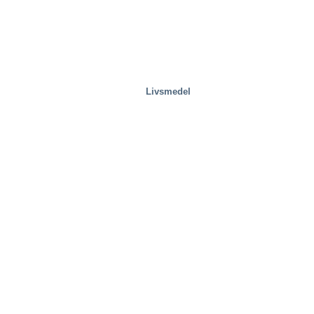
Livsmedel
Speciallösningar