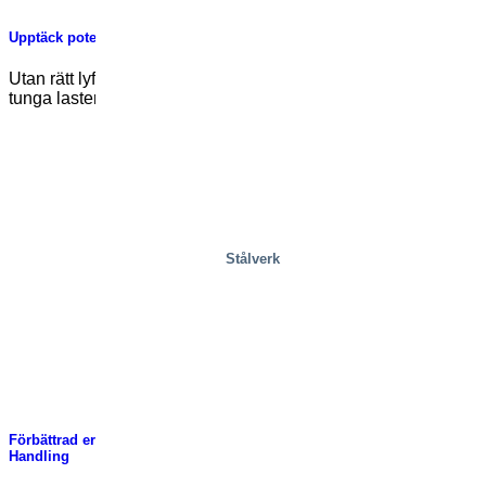
Upptäck potentialen i lyftproduktlösningar för ditt företag
Utan rätt lyftproduktlösning kan det vara en utmaning att flytta
tunga laster eller nå svåråtkomliga [...]
Stålverk
Förbättrad ergonomi genom en oväntad kombination: Linde Material
Handling