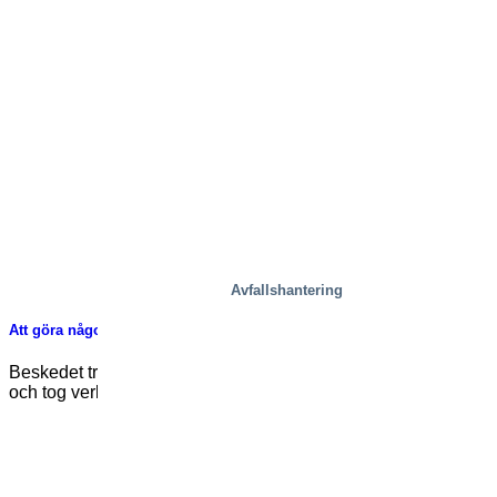
Avfallshantering
Att göra något och kämpa mot barncancer
Beskedet träffade Niclas Axelsson som ett ton tegelstenar
och tog verkligen tag i hans hjärta. [...]