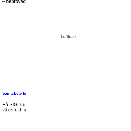
– beprövad lösning inom träindustrin och redo [...]
Luftfrakt
Samarbete för framtiden: Partnerskap med Halmstads Universitet
På SIGI Europe är innovation och ansvar kärnan i hur vi
växer och utvecklas. Vårt [...]