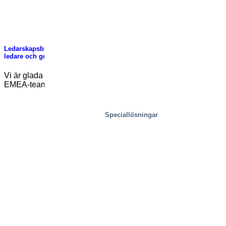
Ledarskapsbyte i vårt EMEA-team: Pär Martinsson utsedd till ny
ledare och generaldirektör
Vi är glada att meddela om ett ledarskapsbyte inom vårt
EMEA-team. Håkan Nilsson kommer att [...]
Speciallösningar