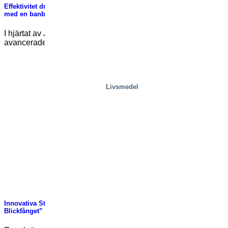
Effektivitet drivet av AGV: Lyfter Europas mest moderna köksfabrik
med en banbrytande lyftlösning
I hjärtat av Jönköping bygger Nobia Europas mest
avancerade köksfabrik. Denna anläggning på 123 000 [...]
Livsmedel
Innovativa Stadssiluetter: Presentation av konceptet ”Dolt i
Blickfånget”