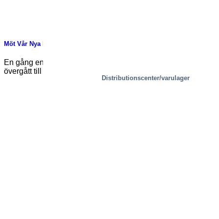
Möt Vår Nya Produktionschef: Mikael Lahti
En gång en framstående fotbollsspelare, har Mikael Lahti
övergått till att bli en ledare med [...]
Distributionscenter/varulager