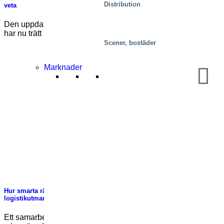
Distribution
veta
Den uppdaterade standarden EN 1570-1:2024 för lyftbord
har nu trätt i kraft. Här är vad [...]
Scener, bostäder
Marknader
Hur smarta rälsbundna plockplattformar löser viktiga
logistikutmaningar
Ett samarbete som förbättrar säkerhet, effektivitet och lagring