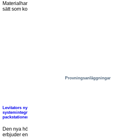
Materialhantering Innovation uppkommer ofta genom att hitta
sätt som kombinerar befintlig utrustning, idéer och teknik [...]
Provningsanläggningar
Levitators nya ergonomiska arbetsplattform hjälper
systemintegratörer öka försäljningen och skapa plock- och
packstationer i världsklass
Den nya höj- och sänkbara plattformen från Levitator
erbjuder en rad fördelar för systemintegratörer som [...]