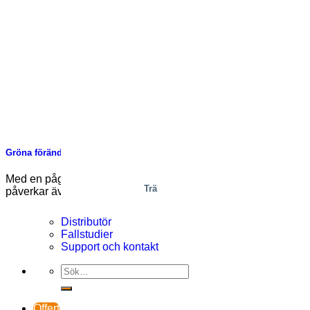
Gröna förändringar för en vit jul
Med en pågående energikris och klimatförändringar som
Trä
påverkar även våra delar av världen blir det [...]
Distributör
Fallstudier
Support och kontakt
Offert