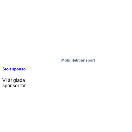
Mobilitet/transport
Stolt sponsor av Team Rynkeby – God Morgon Helsingborg
Vi är glada att meddela att vi fortsätter vår resa som stolt
sponsor för Team [...]