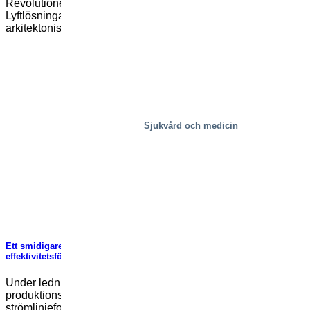
Revolutionerande Arkitektonisk Design med Osynliga
Lyftlösningar I dagens snabbt föränderliga värld är
arkitektonisk innovation inte [...]
Sjukvård och medicin
Ett smidigare och säkrare tillvägagångssätt: 50 %
effektivitetsförbättring
Under ledning av produktionschef Flemming Pedersen har
produktionshallen utvecklats från traditionella metoder till en
strömlinjeformad [...]