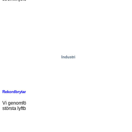
Industri
Rekordbrytande lyftbordstest i Göteborg!
Vi genomför för närvarande hydrauliska tester på Europas
största lyftbord här i centrala Göteborg. För [...]