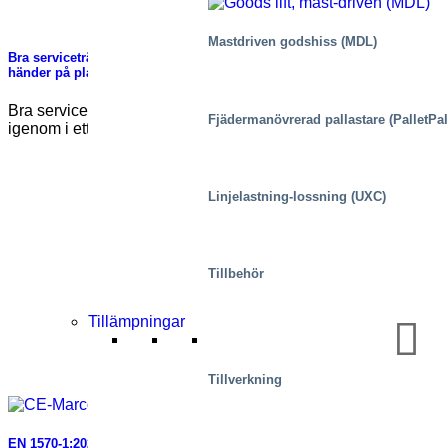
Mastdriven godshiss (MDL)
Bra serviceträning handlar inte om teori – det handlar om vad som
händer på plats
Bra serviceträning mäts inte i hur mycket material som går
Fjädermanövrerad pallastare (PalletPal
igenom i ett klassrum – [...]
Linjelastning-lossning (UXC)
Tillbehör
Tillämpningar
Tillverkning
EN 1570-1:2024 blir obligatorisk för CE-märkning – vad du behöver