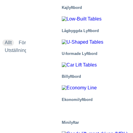
Kajlyftbord
Lågbyggda Lyftbord
Allt
Företagsnyheter
Produkter
Tillämpningar
Utställningar och evenemang
U-formade Lyftbord
Billyftbord
Ekonomilyftbord
Minilyftar