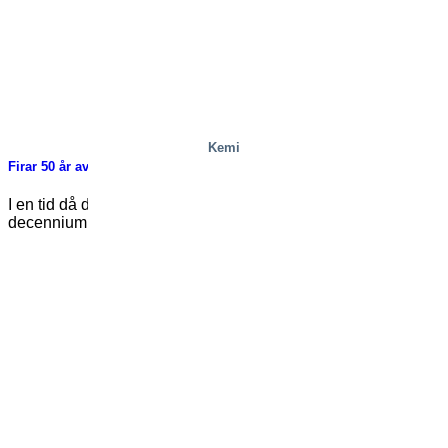
Kemi
Firar 50 år av tjänst: NKTs legendariska lyftbord säger adjö
I en tid då de flesta industriutrustningar byts ut inom ett
decennium är det anmärkningsvärt [...]