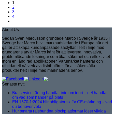
1
2
3
4
About Us
Sedan Sven Marcusson grundade Marco i Sverige år 1935 i
Sverige har Marco blivit marknadsledande i Europa när det
gäller att skapa kundanpassade saxlyftar. Helt i linje med
grundarens arv är Marco känt för att leverera innovativa,
problemlösande lösningar som ökar säkerhet och effektivitet
inom en lång rad applikationer. Varumärket hanterar och
utbildar ett nätverk av distributörer, för att säkerställa
produkter helt i linje med marknadens behov.
Senaste nytt
Bra serviceträning handlar inte om teori – det handlar
om vad som händer på plats
EN 1570-1:2024 blir obligatorisk för CE-märkning – vad
du behöver veta
Hur smarta rälsbundna plockplattformar löser viktiga