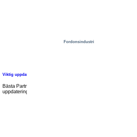
Fordonsindustri
Viktig uppdatering av e-postadresser för SIGI Europe
Bästa Partner, Vi är glada att kunna meddela en viktig
uppdatering av vårt e-postsystem. Från [...]