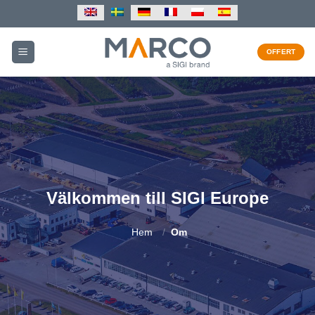
Skip
to
content
OFFERT
Välkommen till SIGI Europe
Hem
/
Om