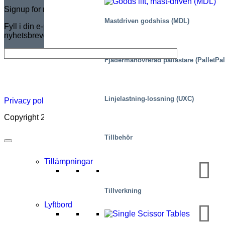
Signup for newsletter
Mastdriven godshiss (MDL)
Fyll i din e-postadress för att prenumerera GRATIS på Marco-
nyhetsbrevet.
Fjädermanövrerad pallastare (PalletPal
Nyhetsbrev
Jobb
Om
Certifikat
Distributörskarta
Lift
Acade
Linjelastning-lossning (UXC)
Privacy policy
|
Cookies
|
Sales conditions
|
Code of Conduct
Copyright 2026 ©
Marco – a SIGI brand
Tillbehör
Tillämpningar
Tillverkning
Lyftbord