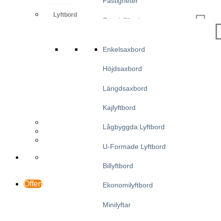
Fastigheter
Lyftbord
Speciallösningar
Stålverk
Enkelsaxbord
Provningsanläggningar
Höjdsaxbord
Avfallshantering
Längdsaxbord
Trä
Kajlyftbord
Distributör
Lågbyggda Lyftbord
Fallstudier
Support och kontakt
U-Formade Lyftbord
Billyftbord
Offert
Ekonomilyftbord
Minilyftar