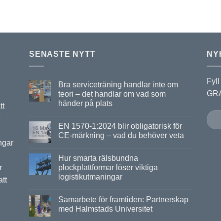
SENASTE NYTT
NY
Fyll
Bra serviceträning handlar inte om
GRA
teori – det handlar om vad som
händer på plats
tt
e
EN 1570-1:2024 blir obligatorisk för
CE-märkning – vad du behöver veta
ngar
Hur smarta rälsbundna
r
plockplattformar löser viktiga
logistikutmaningar
att
Samarbete för framtiden: Partnerskap
med Halmstads Universitet