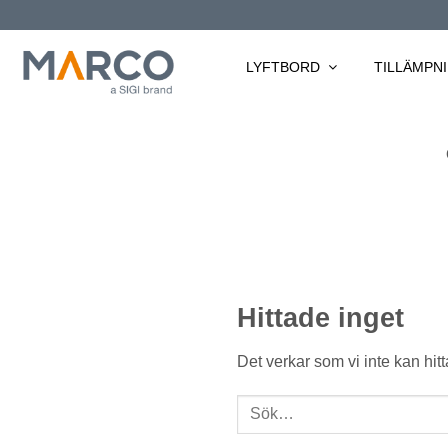
Skip
to
content
LYFTBORD
TILLÄMPN
Hittade inget
Det verkar som vi inte kan hit