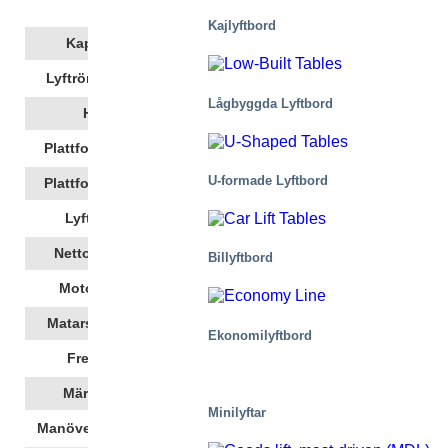
Begär offert
Kajlyftbord
8000
Kapacitet
2000
Lyftrörelse, Mm
Lågbyggda Lyftbord
400
Höjd
6050
Plattformslängd
U-formade Lyftbord
1500
Plattformsbredd
66
Lyfttid,
(s)
2340
Nettovikt, Kg
Billyftbord
4,6
Motoreffekt
400 AC 3~/N/PE
Matarspänning
Ekonomilyftbord
50
Frekvens
9
Märkström
Minilyftar
24 DC
Manöverspänning