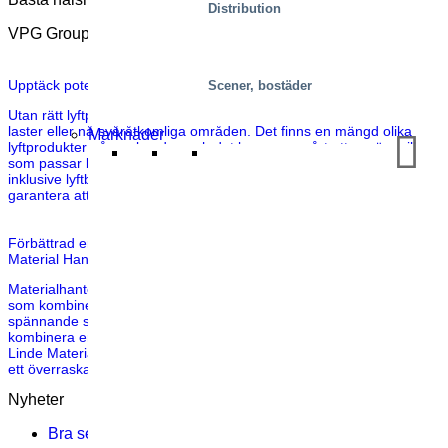
Distribution
VPG Group
Upptäck potentialen i lyftproduktlösningar för ditt företag
Scener, bostäder
Utan rätt lyftproduktlösning kan det vara en utmaning att flytta tunga
laster eller nå svåråtkomliga områden. Det finns en mängd olika
Marknader
lyftprodukter på marknaden och det kan vara svårt att avgöra vilken
som passar bäst. Vi erbjuder alla tre typerna av lyftprodukter,
inklusive lyftbord, arbetsplattformar och varuhissar, och kan därför
garantera att vi alltid har […]
Förbättrad ergonomi genom en oväntad kombination: Linde
Material Handling
Materialhantering Innovation uppkommer ofta genom att hitta sätt
som kombinerar befintlig utrustning, idéer och teknik på nya och
spännande sätt. Vid en första anblick kan det verka märkligt att
kombinera en gaffeltruck med ett lyftbord, men det är precis vad
Linde Material Handling gjorde, i samarbete med Marco, och med
ett överraskande resultat. Kombinationen av […]
Nyheter
Bra serviceträning handlar inte om teori – det handlar