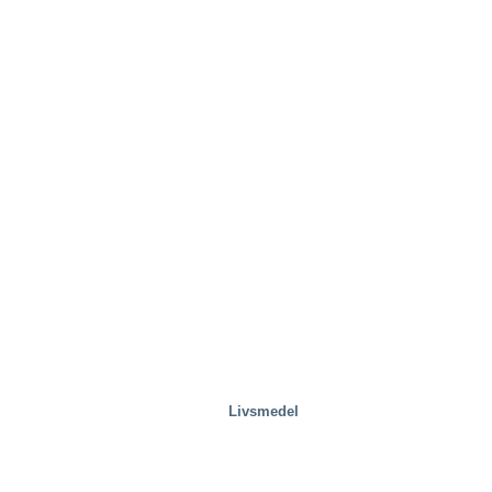
Avfallshantering
Livsmedel