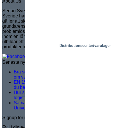
About Us
Sedan Sven Marcusson grundade Marco i Sverige år 1935 i
Sverige har Marco blivit marknadsledande i Europa när det
gäller att skapa kundanpassade saxlyftar. Helt i linje med
grundarens arv är Marco känt för att leverera innovativa,
problemlösande lösningar som ökar säkerhet och effektivitet
inom en lång rad applikationer. Varumärket hanterar och
utbildar ett nätverk av distributörer, för att säkerställa
Distributionscenter/varulager
produkter helt i linje med marknadens behov.
Senaste nytt
Bra serviceträning handlar inte om teori – det handlar
om vad som händer på plats
EN 1570-1:2024 blir obligatorisk för CE-märkning – vad
du behöver veta
Hur smarta rälsbundna plockplattformar löser viktiga
logistikutmaningar
Samarbete för framtiden: Partnerskap med Halmstads
Universitet
Signup for newsletter
Fyll i din e-postadress för att prenumerera GRATIS på Marco-