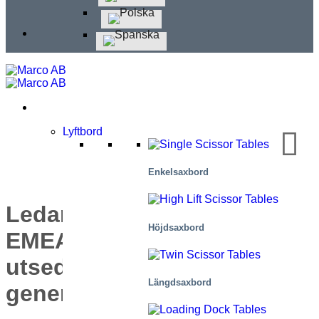
Lyftbord
Enkelsaxbord
Ledarskapsbyte i vårt
Höjdsaxbord
EMEA-team: Pär Martinsson
utsedd till ny ledare och
Längdsaxbord
generaldirektör