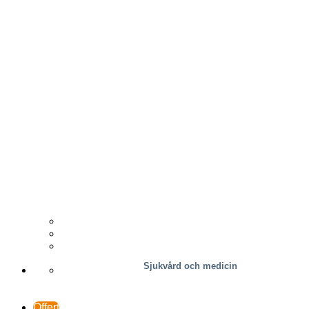
Trä
Distributör
Fallstudier
Support och kontakt
Sjukvård och medicin
Offert