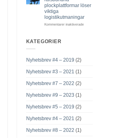
vad
blir
plockplattformar löser
som
obligatorisk
viktiga
händer
för
logistikutmaningar
på
CE-
plats
märkning
för
Kommentarer inaktiverade
–
Hur
vad
smarta
du
rälsbundna
KATEGORIER
behöver
plockplattformar
veta
löser
viktiga
Nyhetsbrev #4 – 2019
(2)
logistikutmaningar
Nyhetsbrev #3 – 2021
(1)
Nyhetsbrev #7 – 2022
(2)
Nyhetsbrev #9 – 2023
(1)
Nyhetsbrev #5 – 2019
(2)
Nyhetsbrev #4 – 2021
(2)
Nyhetsbrev #8 – 2022
(1)