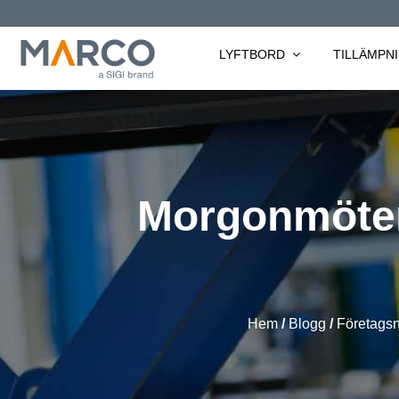
Skip
to
LYFTBORD
TILLÄMPN
content
Morgonmöten
Hem
/
Blogg
/
Företagsn