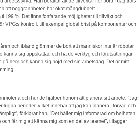
 arbetsstyrka. Han berättar att de tillverkar fler bord i dag trots
 och att noggrannheten har ökat mångdubbelt.
ill 99 %. Det finns fortfarande möjligheter till tillväxt och
för VPG:s kontroll, till exempel global brist på komponenter och
 åren och ibland glömmer de bort att människor inte är robotar
e känna sig uppskattad och ha de verktyg och förutsättningar
ch gå hem och känna sig nöjd med sin arbetsdag. Det är mitt
lemming.
mötena och hur de hjälper honom att planera sitt arbete. ”Jag
ler lugna perioder, vilket innebär att jag kan planera i förväg och
lämpligt”, förklarar han. ”Det håller mig informerad om helheten
de och får mig att känna mig som en del av teamet”, tillägger