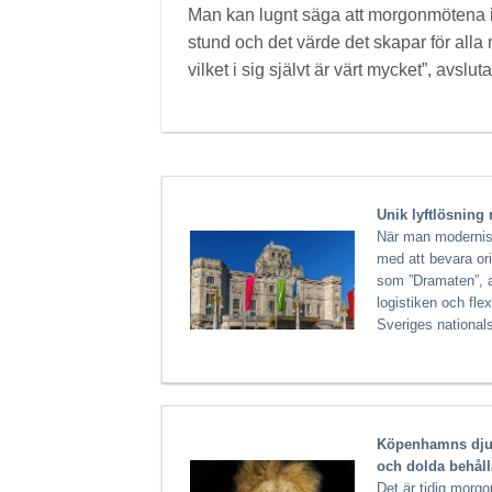
Man kan lugnt säga att morgonmötena i 
stund och det värde det skapar för alla
vilket i sig självt är värt mycket”, avslu
Unik lyftlösning
När man modernis
med att bevara or
som ”Dramaten”, an
logistiken och fle
Sveriges national
Köpenhamns djurp
och dolda behåll
Det är tidig morgo