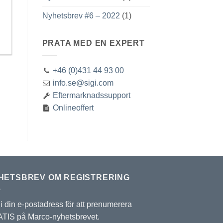
Nyhetsbrev #6 – 2022
(1)
PRATA MED EN EXPERT
+46 (0)431 44 93 00
info.se@sigi.com
Eftermarknadssupport
Onlineoffert
HETSBREV OM REGISTRERING
 i din e-postadress för att prenumerera
TIS på Marco-nyhetsbrevet.