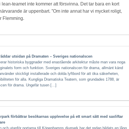
lean-teamet inte kommer att försvinna. Det tar bara en kort
 närvarande är uppenbart. ”Om inte annat har vi mycket roligt,
tar Flemming.
 räddar utsidan på Dramaten – Sveriges nationalscen
erar historiska byggnader med enastående arkitektur måste man vara noga
iginalets form och funktion. Sveriges nationalscen för drama, allmänt känd
vänder skickligt installerade och dolda lyftbord för att öka säkerheten,
xibiliteten för alla. Kungliga Dramatiska Teatern, som grundades 1788, är
scen för drama. Ungefär tusen […]
ark förbättrar besökarnas upplevelse på ett smart sätt med saxliftar
are
n och utanför portarna till Köpenhamns djurpark har det redan bildats en lång