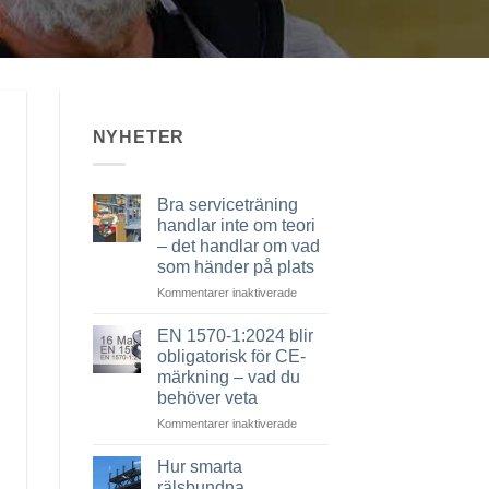
NYHETER
Bra serviceträning
handlar inte om teori
– det handlar om vad
som händer på plats
för
Kommentarer inaktiverade
Bra
serviceträning
EN 1570-1:2024 blir
handlar
obligatorisk för CE-
inte
märkning – vad du
om
behöver veta
teori
–
för
Kommentarer inaktiverade
det
EN
handlar
1570-
Hur smarta
om
1:2024
rälsbundna