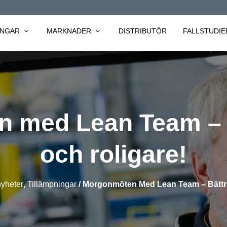
INGAR
MARKNADER
DISTRIBUTÖR
FALLSTUDIE
 med Lean Team – b
och roligare!
yheter
,
Tillämpningar
/
Morgonmöten Med Lean Team – Bättre