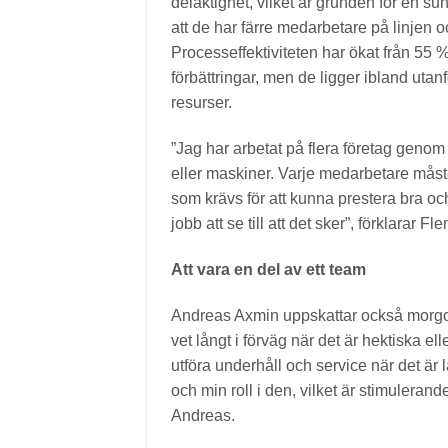
delaktighet, vilket är grunden för en sund
att de har färre medarbetare på linjen
Processeffektiviteten har ökat från 55 % t
förbättringar, men de ligger ibland utan
resurser.
”Jag har arbetat på flera företag genom
eller maskiner. Varje medarbetare måst
som krävs för att kunna prestera bra o
jobb att se till att det sker”, förklarar F
Att vara en del av ett team
Andreas Axmin uppskattar också morgon
vet långt i förväg när det är hektiska el
utföra underhåll och service när det är 
och min roll i den, vilket är stimuleran
Andreas.