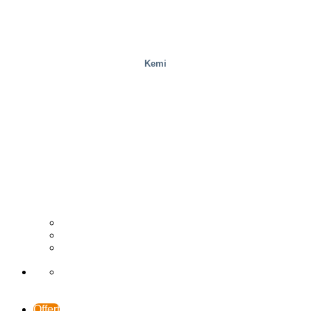
Kemi
Trä
Distributör
Fallstudier
Support och kontakt
Offert