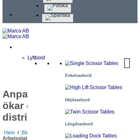
Lyftbord
Enkelsaxbord
Anpassade arbetsstationer
Höjdsaxbord
ökar effektiviteten vid stort
distributionscenter
Längdsaxbord
Hem
/
Blogg
/
Tillämpningar
/
Anpassade
Arbetsstationer Ökar Effektiviteten Vid Stort