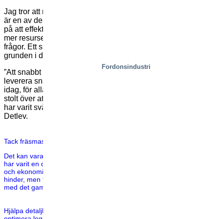
Jag tror att man utan tvekan kan påstå att livsmedelsindustrin
är en av de viktigaste industrierna i världen. Ju bättre vi blir
på att effektivt producera, lagra och leverera livsmedel, desto
mer resurser kommer vi att behöva för att lösa andra viktiga
frågor. Ett smart och effektivt byggt distributionscenter är
grunden i denna utveckling.
Fordonsindustri
”Att snabbt kunna anpassa lagringsbehoven och kunna
leverera snabbare, är några av de viktigaste funktionerna
idag, för alla logistikföretag. Samt att göra det säkert. Jag är
stolt över att ha varit en del av detta projekt och även om det
har varit svårt ibland är slutresultatet alltid värt det, avslutar
Detlev.
Tack fräsmaskin – Välkommen nya lean-fabriken
Det kan vara en utmaning att gå i pension och sälja utrustning som
har varit en del av din anläggning under lång tid. Det finns praktiska
och ekonomiska hinder att övervinna, ibland även sentimentala
hinder, men för att uppdatera din verksamhet måste du ibland bli av
med det gamla. Vi tackar ödmjukt vår fräsmaskin för […]
Hjälpa detaljhandelsledaren Biltema att öka säkerheten, samt
optimera logistiken