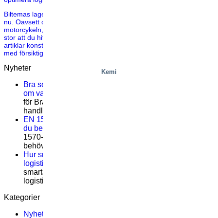
Biltemas lager har imponerat på de nordiska kunderna i många år
nu. Oavsett om du handlar saker till hemmet, trädgården, bilen,
motorcykeln, campingturen, kontoret eller husvagnen är chansen
stor att du hittar det du söker på Biltema. Med flera hundra tusen
artiklar konstant i lager, är det naturligt att vissa måste behandlas
med försiktighet. Artiklar […]
Nyheter
Kemi
Bra serviceträning handlar inte om teori – det handlar
om vad som händer på plats
Kommentarer inaktiverade
för Bra serviceträning handlar inte om teori – det
handlar om vad som händer på plats
EN 1570-1:2024 blir obligatorisk för CE-märkning – vad
du behöver veta
Kommentarer inaktiverade
för EN
1570-1:2024 blir obligatorisk för CE-märkning – vad du
behöver veta
Hur smarta rälsbundna plockplattformar löser viktiga
logistikutmaningar
Kommentarer inaktiverade
för Hur
smarta rälsbundna plockplattformar löser viktiga
logistikutmaningar
Kategorier
Nyhetsbrev 1 – 2019
(1)