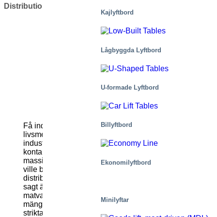
Distributionscenter
Kajlyftbord
Lågbyggda Lyftbord
U-formade Lyftbord
Billyftbord
Få industrier är mer upptagna än dagligvaru- och
livsmedelsindustrin. Det som händer i denna
industri påverkar hela planeten dagligen. Dematic
kontaktade oss när de behövde lyftbord för ett
massivt distributionscenterprojekt i Östeuropa. De
Ekonomilyftbord
ville bygga ett av de säkraste och mest effektiva
distributionscenter som någonsin byggts. Lättare
sagt än gjort, särskilt när centret i fråga hanterar
matvaror. Livsmedelsartiklar motsvarar ofta stora
Minilyftar
mängder, specifika temperaturer, hygienkrav,
strikta lagar och olika tungrodda