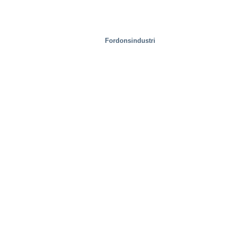
Fordonsindustri
Avfallshantering