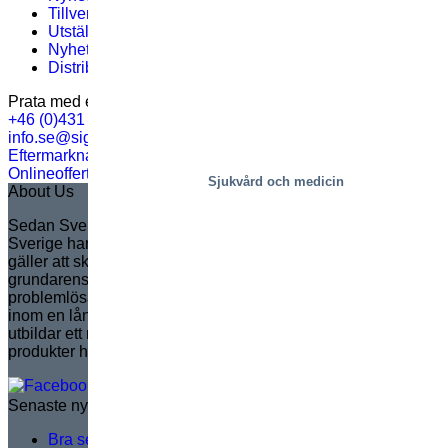
Tillverkning
(12)
Utställningar och evenemang
(1)
Nyhetsbrev #11 – 2020
(1)
Distribution
(9)
Prata med en expert
+46 (0)431 44 93 00
info.se@sigi.com
Eftermarknadssupport
Onlineoffert
Sjukvård och medicin
About Us
Sedan Sven Marcusson grundade Marco i Sverige år 1935 i
Sverige har Marco blivit marknadsledande i Europa när det
gäller att skapa kundanpassade saxlyftar. Helt i linje med
grundarens arv är Marco känt för att leverera innovativa,
problemlösande lösningar som ökar säkerhet och effektivitet
inom en lång rad applikationer. Varumärket hanterar och
utbildar ett nätverk av distributörer, för att säkerställa
produkter helt i linje med marknadens behov.
Senaste nytt
Bra serviceträning handlar inte om teori – det handlar